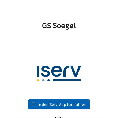
GS Soegel
In der IServ-App fortfahren
oder