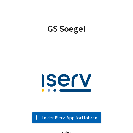
GS Soegel
In der IServ-App fortfahren
oder